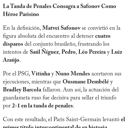
La Tanda de Penales Consagra a Safonov Como
Héroe Parisino
En la definición,
Matvei Safonov
se convirtió en la
figura absoluta del encuentro al detener
cuatro
disparos
del conjunto brasileño, frustrando los
intentos de
Saúl Ñíguez
,
Pedro
,
Léo Pereira
y
Luiz
Araújo
.
Por el PSG,
Vitinha
y
Nuno Mendes
acertaron sus
ejecuciones, mientras que
Ousmane Dembélé
y
Bradley Barcola
fallaron. Aun así, la actuación del
guardameta ruso fue decisiva para sellar el triunfo
por
2-1 en la tanda de penales
.
Con este resultado, el Paris Saint-Germain levantó
el
primer título intercontinental de su historia
,