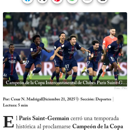
Campeón de la Copa Intercontinental de Clubes Paris Saint-Germain Se Corona Campeón
Foto: PSG
Por:
Cesar N. Madrigal
Diciembre 21, 2025
Sección:
Deportes
Lectura: 5 min
E
l
Paris Saint-Germain
cerró una temporada
histórica al proclamarse
Campeón de la Copa