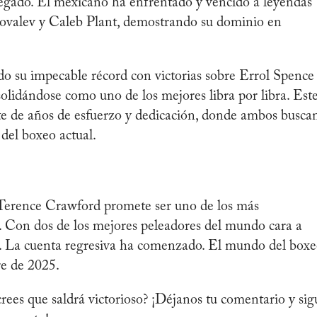
 legado. El mexicano ha enfrentado y vencido a leyendas
valev y Caleb Plant, demostrando su dominio en
do su impecable récord con victorias sobre Errol Spence
solidándose como uno de los mejores libra por libra. Est
te de años de esfuerzo y dedicación, donde ambos busca
 del boxeo actual.
 Terence Crawford promete ser uno de los más
. Con dos de los mejores peleadores del mundo cara a
do. La cuenta regresiva ha comenzado. El mundo del box
re de 2025.
rees que saldrá victorioso? ¡Déjanos tu comentario y sig