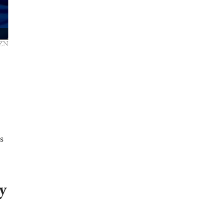
AZN
s
y