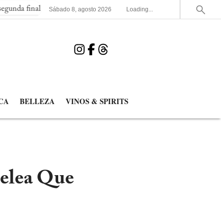
l consecutiva del Mundial
España elimina a Francia y jugará la 
Sábado
8
,
agosto
2026
Loading...
CA
BELLEZA
VINOS & SPIRITS
pelea Que