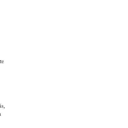
te
s,
n