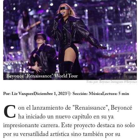
Beyoncé "Renaissance" World Tour
Foto por: Beyonce Instagram @Beyonce
Por:
Liz Vazquez
Diciembre 1, 2023
Sección:
Música
Lectura: 5 min
C
on el lanzamiento de "Renaissance", Beyoncé
ha iniciado un nuevo capítulo en su ya
impresionante carrera. Este proyecto destaca no solo
por su versatilidad artística sino también por su