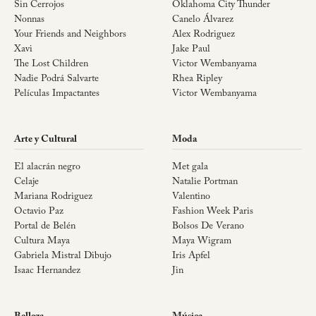
Sin Cerrojos
Oklahoma City Thunder
Nonnas
Canelo Álvarez
Your Friends and Neighbors
Alex Rodriguez
Xavi
Jake Paul
The Lost Children
Victor Wembanyama
Nadie Podrá Salvarte
Rhea Ripley
Películas Impactantes
Victor Wembanyama
Arte y Cultural
Moda
El alacrán negro
Met gala
Celaje
Natalie Portman
Mariana Rodriguez
Valentino
Octavio Paz
Fashion Week Paris
Portal de Belén
Bolsos De Verano
Cultura Maya
Maya Wigram
Gabriela Mistral Dibujo
Iris Apfel
Isaac Hernandez
Jin