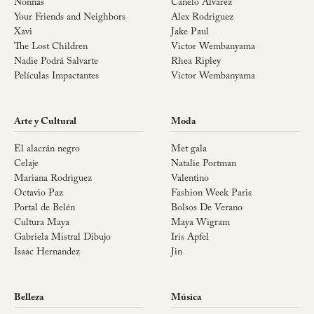
Nonnas
Canelo Álvarez
Your Friends and Neighbors
Alex Rodriguez
Xavi
Jake Paul
The Lost Children
Victor Wembanyama
Nadie Podrá Salvarte
Rhea Ripley
Películas Impactantes
Victor Wembanyama
Arte y Cultural
Moda
El alacrán negro
Met gala
Celaje
Natalie Portman
Mariana Rodriguez
Valentino
Octavio Paz
Fashion Week Paris
Portal de Belén
Bolsos De Verano
Cultura Maya
Maya Wigram
Gabriela Mistral Dibujo
Iris Apfel
Isaac Hernandez
Jin
Belleza
Música