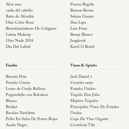
Aloe vera
Fuerza Regida
caída del cabello
Benson Boone
Baño de Afrodita
Selena Gomez
Uñas Color Rosa
Dua Lipa
Bioestimuladores De Colágeno
Luis Fonsi
Latina Makeup
Benny Blanco
Uñas Nude 2024
Jungkook
Día Del Labial
Karol G Brasil
Foodie
Vinos & Spirits
Burrata Frita
Jack Daniel´s
Ponche Crema
Cocteles sexys
Lomo de Cerdo Relleno
Estados Unidos
Pappardelle con Boloñesa
Tequila Don Julio
Blanca
Mejores Tequilas
Brisket
Principales Vinos De Estados
Bacalao Navideño
Unidos
Pollo En Salsa De Frutos Rojos
Copa De Vino Gigante
Asado Negro
Coctelería Tiki