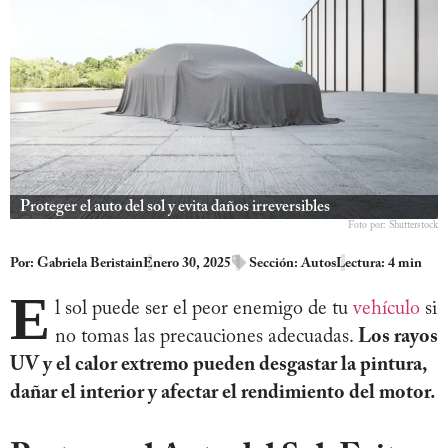
Proteger el auto del sol y evita daños irreversibles
Foto por: Shutterstock
Por:
Gabriela Beristain
Enero 30, 2025
Sección:
Autos
Lectura: 4 min
E
l sol puede ser el peor enemigo de tu
vehículo
si
no tomas las precauciones adecuadas.
Los rayos
UV y el calor extremo pueden desgastar la pintura,
dañar el interior y afectar el rendimiento del motor.