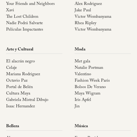
Your Friends and Neighbors
Alex Rodriguez
Xavi
Jake Paul
The Lost Children
Victor Wembanyama
Nadie Podrá Salvarte
Rhea Ripley
Películas Impactantes
Victor Wembanyama
Arte y Cultural
Moda
El alacrán negro
Met gala
Celaje
Natalie Portman
Mariana Rodriguez
Valentino
Octavio Paz
Fashion Week Paris
Portal de Belén
Bolsos De Verano
Cultura Maya
Maya Wigram
Gabriela Mistral Dibujo
Iris Apfel
Isaac Hernandez
Jin
Belleza
Música