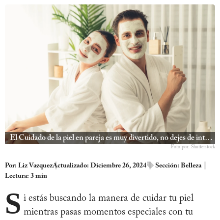
El Cuidado de la piel en pareja es muy divertido, no dejes de intentarlo | Qué Onda |
Foto por: Shutterstock
Por:
Liz Vazquez
Actualizado: Diciembre 26, 2024
Sección:
Belleza
Lectura: 3 min
S
i estás buscando la manera de cuidar tu piel
mientras pasas momentos especiales con tu