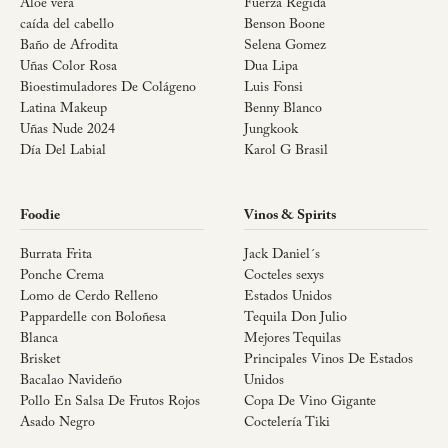
Aloe vera
Fuerza Regida
caída del cabello
Benson Boone
Baño de Afrodita
Selena Gomez
Uñas Color Rosa
Dua Lipa
Bioestimuladores De Colágeno
Luis Fonsi
Latina Makeup
Benny Blanco
Uñas Nude 2024
Jungkook
Día Del Labial
Karol G Brasil
Foodie
Vinos & Spirits
Burrata Frita
Jack Daniel´s
Ponche Crema
Cocteles sexys
Lomo de Cerdo Relleno
Estados Unidos
Pappardelle con Boloñesa
Tequila Don Julio
Blanca
Mejores Tequilas
Brisket
Principales Vinos De Estados
Bacalao Navideño
Unidos
Pollo En Salsa De Frutos Rojos
Copa De Vino Gigante
Asado Negro
Coctelería Tiki