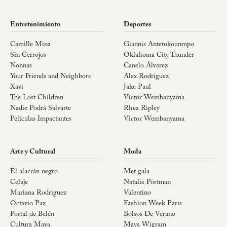
Entretenimiento
Deportes
Camille Mina
Giannis Antetokounmpo
Sin Cerrojos
Oklahoma City Thunder
Nonnas
Canelo Álvarez
Your Friends and Neighbors
Alex Rodriguez
Xavi
Jake Paul
The Lost Children
Victor Wembanyama
Nadie Podrá Salvarte
Rhea Ripley
Películas Impactantes
Victor Wembanyama
Arte y Cultural
Moda
El alacrán negro
Met gala
Celaje
Natalie Portman
Mariana Rodriguez
Valentino
Octavio Paz
Fashion Week Paris
Portal de Belén
Bolsos De Verano
Cultura Maya
Maya Wigram