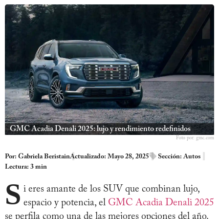
GMC Acadia Denali 2025: lujo y rendimiento redefinidos
Foto por: gmc.com
Por:
Gabriela Beristain
Actualizado: Mayo 28, 2025
Sección:
Autos
Lectura: 3 min
S
i eres amante de los SUV que combinan lujo,
espacio y potencia, el
GMC Acadia Denali 2025
se perfila como una de las mejores opciones del año.