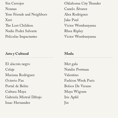
Sin Cerrojos
Oklahoma City Thunder
Nonnas
Canelo Álvarez
Your Friends and Neighbors
Alex Rodriguez
Xavi
Jake Paul
The Lost Children
Victor Wembanyama
Nadie Podrá Salvarte
Rhea Ripley
Películas Impactantes
Victor Wembanyama
Arte y Cultural
Moda
El alacrán negro
Met gala
Celaje
Natalie Portman
Mariana Rodriguez
Valentino
Octavio Paz
Fashion Week Paris
Portal de Belén
Bolsos De Verano
Cultura Maya
Maya Wigram
Gabriela Mistral Dibujo
Iris Apfel
Isaac Hernandez
Jin