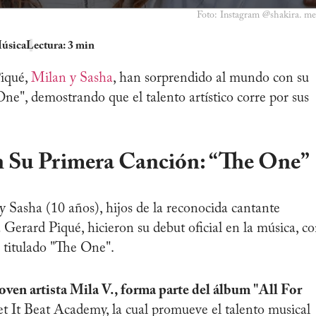
Foto: Instagram @shakira. me
úsica
Lectura: 3 min
iqué,
Milan y Sasha
, han sorprendido al mundo con su
One", demostrando que el talento artístico corre por sus
n Su Primera Canción: “The One”
 Sasha (10 años), hijos de la reconocida cantante
 Gerard Piqué, hicieron su debut oficial en la música, c
o titulado "The One".
joven artista Mila V., forma parte del álbum "All For
t It Beat Academy, la cual promueve el talento musical