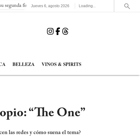
 final consecutiva del Mundial
España elimina a Francia y juga
Jueves
6
,
agosto
2026
Loading...
CA
BELLEZA
VINOS & SPIRITS
ropio: “The One”
cen las redes y cómo suena el tema?