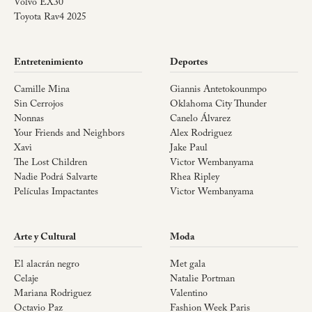
Volvo EX30
Toyota Rav4 2025
Entretenimiento
Deportes
Camille Mina
Giannis Antetokounmpo
Sin Cerrojos
Oklahoma City Thunder
Nonnas
Canelo Álvarez
Your Friends and Neighbors
Alex Rodriguez
Xavi
Jake Paul
The Lost Children
Victor Wembanyama
Nadie Podrá Salvarte
Rhea Ripley
Películas Impactantes
Victor Wembanyama
Arte y Cultural
Moda
El alacrán negro
Met gala
Celaje
Natalie Portman
Mariana Rodriguez
Valentino
Octavio Paz
Fashion Week Paris