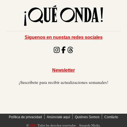
Siguenos en nuestas redes sociales
Newsletter
¡Suscríbete para recibir actualizaciones semanales!
׀
׀
׀
Política de privacidad
Anúnciate aquí
Quiénes Somos
Contácto
©
2026
Todos los derechos reservados
»
Amapola Media.