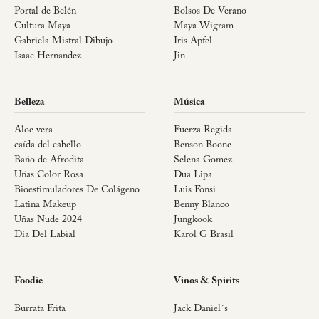
Portal de Belén
Bolsos De Verano
Cultura Maya
Maya Wigram
Gabriela Mistral Dibujo
Iris Apfel
Isaac Hernandez
Jin
Belleza
Música
Aloe vera
Fuerza Regida
caída del cabello
Benson Boone
Baño de Afrodita
Selena Gomez
Uñas Color Rosa
Dua Lipa
Bioestimuladores De Colágeno
Luis Fonsi
Latina Makeup
Benny Blanco
Uñas Nude 2024
Jungkook
Día Del Labial
Karol G Brasil
Foodie
Vinos & Spirits
Burrata Frita
Jack Daniel´s