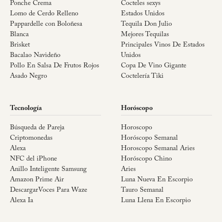
Ponche Crema
Cocteles sexys
Lomo de Cerdo Relleno
Estados Unidos
Pappardelle con Boloñesa
Tequila Don Julio
Blanca
Mejores Tequilas
Brisket
Principales Vinos De Estados
Bacalao Navideño
Unidos
Pollo En Salsa De Frutos Rojos
Copa De Vino Gigante
Asado Negro
Coctelería Tiki
Tecnología
Horóscopo
Búsqueda de Pareja
Horoscopo
Criptomonedas
Horóscopo Semanal
Alexa
Horoscopo Semanal Aries
NFC del iPhone
Horóscopo Chino
Anillo Inteligente Samsung
Aries
Amazon Prime Air
Luna Nueva En Escorpio
DescargarVoces Para Waze
Tauro Semanal
Alexa Ia
Luna Llena En Escorpio