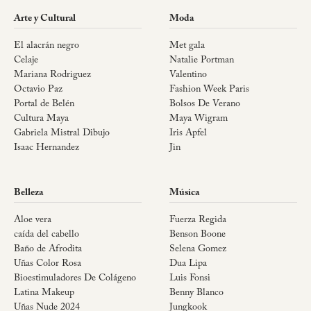
Arte y Cultural
Moda
El alacrán negro
Met gala
Celaje
Natalie Portman
Mariana Rodriguez
Valentino
Octavio Paz
Fashion Week Paris
Portal de Belén
Bolsos De Verano
Cultura Maya
Maya Wigram
Gabriela Mistral Dibujo
Iris Apfel
Isaac Hernandez
Jin
Belleza
Música
Aloe vera
Fuerza Regida
caída del cabello
Benson Boone
Baño de Afrodita
Selena Gomez
Uñas Color Rosa
Dua Lipa
Bioestimuladores De Colágeno
Luis Fonsi
Latina Makeup
Benny Blanco
Uñas Nude 2024
Jungkook