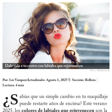
Dale vida a tu rostro con labiales que rejuvenecen
Foto | Shutterstock
Por:
Liz Vazquez
Actualizado: Agosto 1, 2025
Sección:
Belleza
Lectura: 4 min
¿S
abías que un simple cambio en tu maquillaje
puede restarte años de encima? Este verano
2025, los
colores de labiales que rejuvenecen
son la