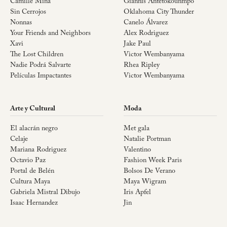
Camille Mina
Giannis Antetokounmpo
Sin Cerrojos
Oklahoma City Thunder
Nonnas
Canelo Álvarez
Your Friends and Neighbors
Alex Rodriguez
Xavi
Jake Paul
The Lost Children
Victor Wembanyama
Nadie Podrá Salvarte
Rhea Ripley
Películas Impactantes
Victor Wembanyama
Arte y Cultural
Moda
El alacrán negro
Met gala
Celaje
Natalie Portman
Mariana Rodriguez
Valentino
Octavio Paz
Fashion Week Paris
Portal de Belén
Bolsos De Verano
Cultura Maya
Maya Wigram
Gabriela Mistral Dibujo
Iris Apfel
Isaac Hernandez
Jin