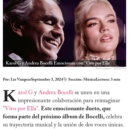
Karol G y Andrea Bocelli Emocionan con ‘Vivo por Ella’
Foto cortesía | SEMANA
Por:
Liz Vazquez
Septiembre 3, 2024
Sección:
Música
Lectura: 3 min
K
arol G
y
Andrea Bocelli
se unen en una
impresionante colaboración para reimaginar
"Vivo por Ella".
Este emocionante dueto, que
forma parte del próximo álbum de Bocelli,
celebra
su trayectoria musical y la unión de dos voces únicas.