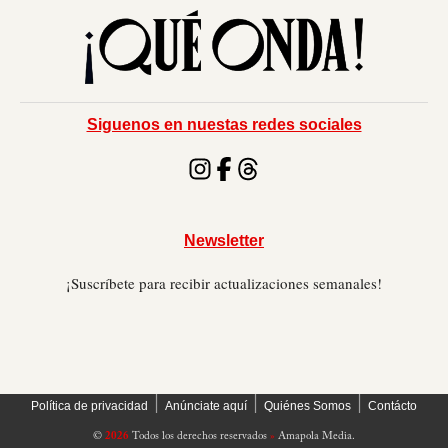
Siguenos en nuestas redes sociales
Newsletter
¡Suscríbete para recibir actualizaciones semanales!
׀
׀
׀
Política de privacidad
Anúnciate aquí
Quiénes Somos
Contácto
©
2026
Todos los derechos reservados
»
Amapola Media.