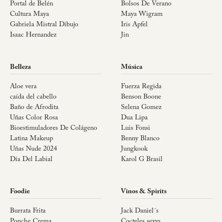
Portal de Belén
Bolsos De Verano
Cultura Maya
Maya Wigram
Gabriela Mistral Dibujo
Iris Apfel
Isaac Hernandez
Jin
Belleza
Música
Aloe vera
Fuerza Regida
caída del cabello
Benson Boone
Baño de Afrodita
Selena Gomez
Uñas Color Rosa
Dua Lipa
Bioestimuladores De Colágeno
Luis Fonsi
Latina Makeup
Benny Blanco
Uñas Nude 2024
Jungkook
Día Del Labial
Karol G Brasil
Foodie
Vinos & Spirits
Burrata Frita
Jack Daniel´s
Ponche Crema
Cocteles sexys