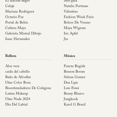
El alacrán negro
Met gala
Celaje
Natalie Portman
Mariana Rodriguez
Valentino
Octavio Paz
Fashion Week Paris
Portal de Belén
Bolsos De Verano
Cultura Maya
Maya Wigram
Gabriela Mistral Dibujo
Iris Apfel
Isaac Hernandez
Jin
Belleza
Música
Aloe vera
Fuerza Regida
caída del cabello
Benson Boone
Baño de Afrodita
Selena Gomez
Uñas Color Rosa
Dua Lipa
Bioestimuladores De Colágeno
Luis Fonsi
Latina Makeup
Benny Blanco
Uñas Nude 2024
Jungkook
Día Del Labial
Karol G Brasil