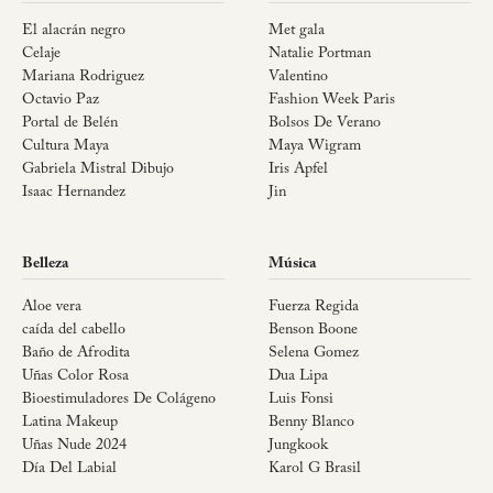
El alacrán negro
Met gala
Celaje
Natalie Portman
Mariana Rodriguez
Valentino
Octavio Paz
Fashion Week Paris
Portal de Belén
Bolsos De Verano
Cultura Maya
Maya Wigram
Gabriela Mistral Dibujo
Iris Apfel
Isaac Hernandez
Jin
Belleza
Música
Aloe vera
Fuerza Regida
caída del cabello
Benson Boone
Baño de Afrodita
Selena Gomez
Uñas Color Rosa
Dua Lipa
Bioestimuladores De Colágeno
Luis Fonsi
Latina Makeup
Benny Blanco
Uñas Nude 2024
Jungkook
Día Del Labial
Karol G Brasil