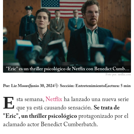
"Eric" es un thriller psicológico de Netflix con Benedict Cumberbatch
Foto por: netflix.com
Por:
Liz Moore
Junio 30, 2024
Sección:
Entretenimiento
Lectura: 5 min
E
sta semana,
Netflix
ha lanzado una nueva serie
que ya está causando sensación.
Se trata de
"Eric", un thriller psicológico
protagonizado por el
aclamado actor Benedict Cumberbatch.