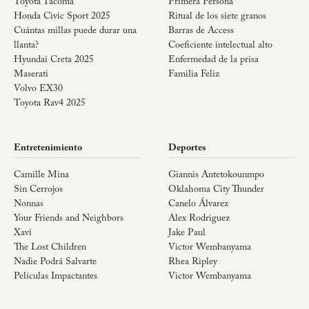
Toyota Tacoma
Primera Persona
Honda Civic Sport 2025
Ritual de los siete granos
Cuántas millas puede durar una
Barras de Access
llanta?
Coeficiente intelectual alto
Hyundai Creta 2025
Enfermedad de la prisa
Maserati
Familia Feliz
Volvo EX30
Toyota Rav4 2025
Entretenimiento
Deportes
Camille Mina
Giannis Antetokounmpo
Sin Cerrojos
Oklahoma City Thunder
Nonnas
Canelo Álvarez
Your Friends and Neighbors
Alex Rodriguez
Xavi
Jake Paul
The Lost Children
Victor Wembanyama
Nadie Podrá Salvarte
Rhea Ripley
Películas Impactantes
Victor Wembanyama