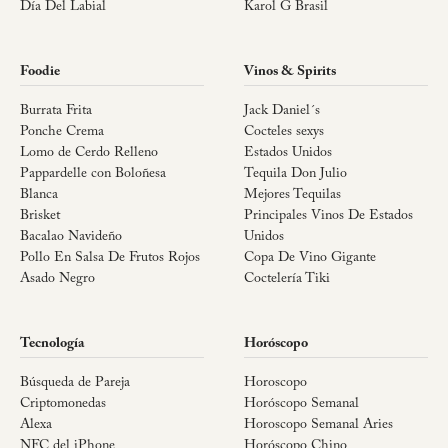
Día Del Labial
Karol G Brasil
Foodie
Vinos & Spirits
Burrata Frita
Jack Daniel´s
Ponche Crema
Cocteles sexys
Lomo de Cerdo Relleno
Estados Unidos
Pappardelle con Boloñesa
Tequila Don Julio
Blanca
Mejores Tequilas
Brisket
Principales Vinos De Estados
Bacalao Navideño
Unidos
Pollo En Salsa De Frutos Rojos
Copa De Vino Gigante
Asado Negro
Coctelería Tiki
Tecnología
Horóscopo
Búsqueda de Pareja
Horoscopo
Criptomonedas
Horóscopo Semanal
Alexa
Horoscopo Semanal Aries
NFC del iPhone
Horóscopo Chino