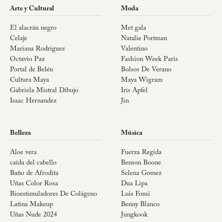
Arte y Cultural
Moda
El alacrán negro
Met gala
Celaje
Natalie Portman
Mariana Rodriguez
Valentino
Octavio Paz
Fashion Week Paris
Portal de Belén
Bolsos De Verano
Cultura Maya
Maya Wigram
Gabriela Mistral Dibujo
Iris Apfel
Isaac Hernandez
Jin
Belleza
Música
Aloe vera
Fuerza Regida
caída del cabello
Benson Boone
Baño de Afrodita
Selena Gomez
Uñas Color Rosa
Dua Lipa
Bioestimuladores De Colágeno
Luis Fonsi
Latina Makeup
Benny Blanco
Uñas Nude 2024
Jungkook