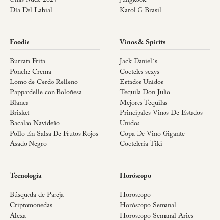
Uñas Nude 2024
Jungkook
Día Del Labial
Karol G Brasil
Foodie
Vinos & Spirits
Burrata Frita
Jack Daniel´s
Ponche Crema
Cocteles sexys
Lomo de Cerdo Relleno
Estados Unidos
Pappardelle con Boloñesa
Tequila Don Julio
Blanca
Mejores Tequilas
Brisket
Principales Vinos De Estados
Bacalao Navideño
Unidos
Pollo En Salsa De Frutos Rojos
Copa De Vino Gigante
Asado Negro
Coctelería Tiki
Tecnología
Horóscopo
Búsqueda de Pareja
Horoscopo
Criptomonedas
Horóscopo Semanal
Alexa
Horoscopo Semanal Aries