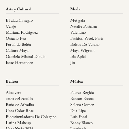
Arte y Cultural
Moda
El alacrán negro
Met gala
Celaje
Natalie Portman
Mariana Rodriguez
Valentino
Octavio Paz
Fashion Week Paris
Portal de Belén
Bolsos De Verano
Cultura Maya
Maya Wigram
Gabriela Mistral Dibujo
Iris Apfel
Isaac Hernandez
Jin
Belleza
Música
Aloe vera
Fuerza Regida
caída del cabello
Benson Boone
Baño de Afrodita
Selena Gomez
Uñas Color Rosa
Dua Lipa
Bioestimuladores De Colágeno
Luis Fonsi
Latina Makeup
Benny Blanco