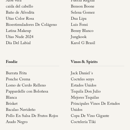
Aloe vera
Fuerza Regida
caída del cabello
Benson Boone
Baño de Afrodita
Selena Gomez
Uñas Color Rosa
Dua Lipa
Bioestimuladores De Colágeno
Luis Fonsi
Latina Makeup
Benny Blanco
Uñas Nude 2024
Jungkook
Día Del Labial
Karol G Brasil
Foodie
Vinos & Spirits
Burrata Frita
Jack Daniel´s
Ponche Crema
Cocteles sexys
Lomo de Cerdo Relleno
Estados Unidos
Pappardelle con Boloñesa
Tequila Don Julio
Blanca
Mejores Tequilas
Brisket
Principales Vinos De Estados
Bacalao Navideño
Unidos
Pollo En Salsa De Frutos Rojos
Copa De Vino Gigante
Asado Negro
Coctelería Tiki