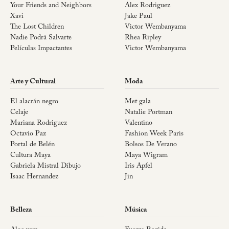
Your Friends and Neighbors
Alex Rodriguez
Xavi
Jake Paul
The Lost Children
Victor Wembanyama
Nadie Podrá Salvarte
Rhea Ripley
Películas Impactantes
Victor Wembanyama
Arte y Cultural
Moda
El alacrán negro
Met gala
Celaje
Natalie Portman
Mariana Rodriguez
Valentino
Octavio Paz
Fashion Week Paris
Portal de Belén
Bolsos De Verano
Cultura Maya
Maya Wigram
Gabriela Mistral Dibujo
Iris Apfel
Isaac Hernandez
Jin
Belleza
Música