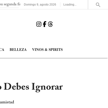
final consecutiva del Mundial
España elimina a Francia y jugar
Domingo
9
,
agosto
2026
Loading...
CA
BELLEZA
VINOS & SPIRITS
 Debes Ignorar
 amistad