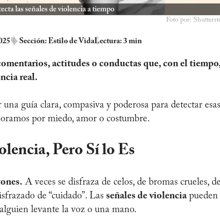
ecta las señales de violencia a tiempo
Foto por: Shutterst
2025
Sección:
Estilo de Vida
Lectura: 3 min
omentarios, actitudes o conductas que, con el tiempo
ncia real.
 una guía clara, compasiva y poderosa para detectar esa
noramos por miedo, amor o costumbre.
encia, Pero Sí lo Es
tones.
A veces se disfraza de celos, de bromas crueles, d
isfrazado de “cuidado”. Las
señales de violencia
pueden
alguien levante la voz o una mano.