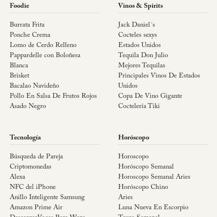
Foodie
Vinos & Spirits
Burrata Frita
Jack Daniel´s
Ponche Crema
Cocteles sexys
Lomo de Cerdo Relleno
Estados Unidos
Pappardelle con Boloñesa
Tequila Don Julio
Blanca
Mejores Tequilas
Brisket
Principales Vinos De Estados
Bacalao Navideño
Unidos
Pollo En Salsa De Frutos Rojos
Copa De Vino Gigante
Asado Negro
Coctelería Tiki
Tecnología
Horóscopo
Búsqueda de Pareja
Horoscopo
Criptomonedas
Horóscopo Semanal
Alexa
Horoscopo Semanal Aries
NFC del iPhone
Horóscopo Chino
Anillo Inteligente Samsung
Aries
Amazon Prime Air
Luna Nueva En Escorpio