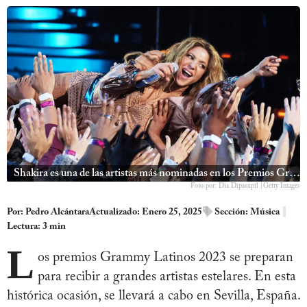
Shakira es una de las artistas más nominadas en los Premios Grammy Latinos 2023, que tendrán lugar en noviembre
Foto por: Dia Dipasupil |Getty Images
Por:
Pedro Alcántara
Actualizado: Enero 25, 2025
Sección:
Música
Lectura: 3 min
L
os premios Grammy Latinos 2023 se preparan
para recibir a grandes artistas estelares. En esta
histórica ocasión, se llevará a cabo en Sevilla, España.