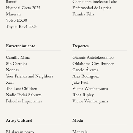
llanta?
Coeficiente intelectual alto
Hyundai Creta 2025
Enfermedad de la prisa
Maserati
Familia Feliz
Volvo EX30
Toyota Rav4 2025
Entretenimiento
Deportes
Camille Mina
Giannis Antetokounmpo
Sin Cerrojos
Oklahoma City Thunder
Nonnas
Canelo Álvarez
Your Friends and Neighbors
Alex Rodriguez
Xavi
Jake Paul
The Lost Children
Victor Wembanyama
Nadie Podrá Salvarte
Rhea Ripley
Películas Impactantes
Victor Wembanyama
Arte y Cultural
Moda
El alacrán negro
Met gala