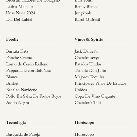
Bioestimuladores De Colágeno
Luis Fonsi
Latina Makeup
Benny Blanco
Uñas Nude 2024
Jungkook
Día Del Labial
Karol G Brasil
Foodie
Vinos & Spirits
Burrata Frita
Jack Daniel´s
Ponche Crema
Cocteles sexys
Lomo de Cerdo Relleno
Estados Unidos
Pappardelle con Boloñesa
Tequila Don Julio
Blanca
Mejores Tequilas
Brisket
Principales Vinos De Estados
Bacalao Navideño
Unidos
Pollo En Salsa De Frutos Rojos
Copa De Vino Gigante
Asado Negro
Coctelería Tiki
Tecnología
Horóscopo
Búsqueda de Pareja
Horoscopo