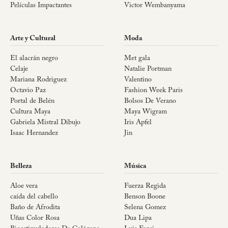
Películas Impactantes
Victor Wembanyama
Arte y Cultural
Moda
El alacrán negro
Met gala
Celaje
Natalie Portman
Mariana Rodriguez
Valentino
Octavio Paz
Fashion Week Paris
Portal de Belén
Bolsos De Verano
Cultura Maya
Maya Wigram
Gabriela Mistral Dibujo
Iris Apfel
Isaac Hernandez
Jin
Belleza
Música
Aloe vera
Fuerza Regida
caída del cabello
Benson Boone
Baño de Afrodita
Selena Gomez
Uñas Color Rosa
Dua Lipa