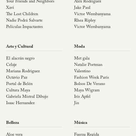
Your Friends and Neighbors
Alex Rodriguez
Xavi
Jake Paul
The Lost Children
Victor Wembanyama
Nadie Podrá Salvarte
Rhea Ripley
Películas Impactantes
Victor Wembanyama
Arte y Cultural
Moda
El alacrán negro
Met gala
Celaje
Natalie Portman
Mariana Rodriguez
Valentino
Octavio Paz
Fashion Week Paris
Portal de Belén
Bolsos De Verano
Cultura Maya
Maya Wigram
Gabriela Mistral Dibujo
Iris Apfel
Isaac Hernandez
Jin
Belleza
Música
Aloe vera
Fuerza Regida