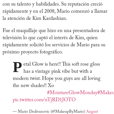
con su talento y habilidades. Su reputación creció
rápidamente y en el 2008, Mario comenzó a llamar
la atención de Kim Kardashian.
Fue el maquillaje que hizo en una presentadora de
televisión lo que captó el interés de Kim, quien
rápidamente solicitó los servicios de Mario para su
próximo proyecto fotográfico.
P
etal Glow is here!! This soft rose gloss
has a vintage pink vibe but with a
modern twist. Hope you guys are all loving
the new shades!! Xo
⠀⠀⠀⠀⠀⠀⠀⠀⠀
#MoistureGlowMonday
#Makeu
pic.twitter.com/nTjRD1JOTO
— Mario Dedivanovic (@MakeupByMario)
August