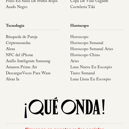
Pollo En Salsa De Frutos Rojos
Copa De Vino Gigante
Asado Negro
Coctelería Tiki
Tecnología
Horóscopo
Búsqueda de Pareja
Horoscopo
Criptomonedas
Horóscopo Semanal
Alexa
Horoscopo Semanal Aries
NFC del iPhone
Horóscopo Chino
Anillo Inteligente Samsung
Aries
Amazon Prime Air
Luna Nueva En Escorpio
DescargarVoces Para Waze
Tauro Semanal
Alexa Ia
Luna Llena En Escorpio