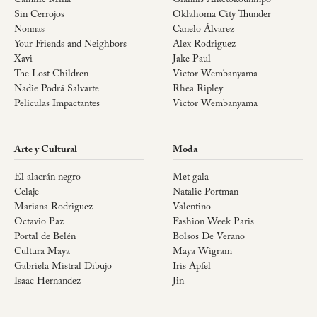
Camille Mina
Giannis Antetokounmpo
Sin Cerrojos
Oklahoma City Thunder
Nonnas
Canelo Álvarez
Your Friends and Neighbors
Alex Rodriguez
Xavi
Jake Paul
The Lost Children
Victor Wembanyama
Nadie Podrá Salvarte
Rhea Ripley
Películas Impactantes
Victor Wembanyama
Arte y Cultural
Moda
El alacrán negro
Met gala
Celaje
Natalie Portman
Mariana Rodriguez
Valentino
Octavio Paz
Fashion Week Paris
Portal de Belén
Bolsos De Verano
Cultura Maya
Maya Wigram
Gabriela Mistral Dibujo
Iris Apfel
Isaac Hernandez
Jin