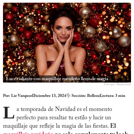
Luce radiante con maquillaje navideño lleno de magia
Foto por: Shutterstock
Por:
Liz Vazquez
Diciembre 13, 2024
Sección:
Belleza
Lectura: 3 min
L
a temporada de Navidad es el momento
perfecto para resaltar tu estilo y lucir un
maquillaje que refleje la magia de las fiestas.
El