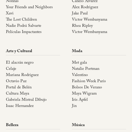
Nonnas
Canelo Álvarez
Your Friends and Neighbors
Alex Rodriguez
Xavi
Jake Paul
The Lost Children
Victor Wembanyama
Nadie Podrá Salvarte
Rhea Ripley
Películas Impactantes
Victor Wembanyama
Arte y Cultural
Moda
El alacrán negro
Met gala
Celaje
Natalie Portman
Mariana Rodriguez
Valentino
Octavio Paz
Fashion Week Paris
Portal de Belén
Bolsos De Verano
Cultura Maya
Maya Wigram
Gabriela Mistral Dibujo
Iris Apfel
Isaac Hernandez
Jin
Belleza
Música