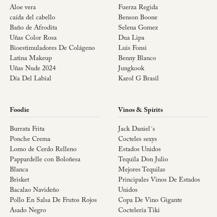
Aloe vera
Fuerza Regida
caída del cabello
Benson Boone
Baño de Afrodita
Selena Gomez
Uñas Color Rosa
Dua Lipa
Bioestimuladores De Colágeno
Luis Fonsi
Latina Makeup
Benny Blanco
Uñas Nude 2024
Jungkook
Día Del Labial
Karol G Brasil
Foodie
Vinos & Spirits
Burrata Frita
Jack Daniel´s
Ponche Crema
Cocteles sexys
Lomo de Cerdo Relleno
Estados Unidos
Pappardelle con Boloñesa
Tequila Don Julio
Blanca
Mejores Tequilas
Brisket
Principales Vinos De Estados
Bacalao Navideño
Unidos
Pollo En Salsa De Frutos Rojos
Copa De Vino Gigante
Asado Negro
Coctelería Tiki