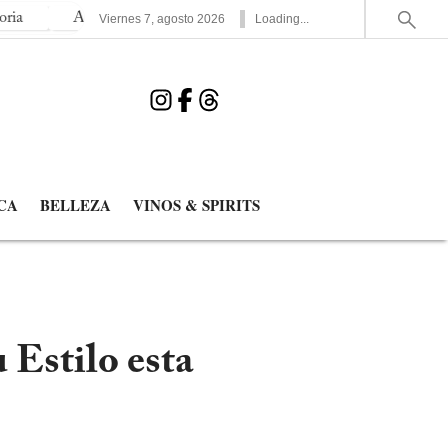
Argentina vs Suiza: la Albiceleste vence 3-1 en tiempos extra y avanz
Viernes
7
,
agosto
2026
Loading...
CA
BELLEZA
VINOS & SPIRITS
Estilo esta