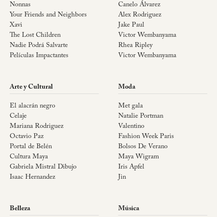
Nonnas
Canelo Álvarez
Your Friends and Neighbors
Alex Rodriguez
Xavi
Jake Paul
The Lost Children
Victor Wembanyama
Nadie Podrá Salvarte
Rhea Ripley
Películas Impactantes
Victor Wembanyama
Arte y Cultural
Moda
El alacrán negro
Met gala
Celaje
Natalie Portman
Mariana Rodriguez
Valentino
Octavio Paz
Fashion Week Paris
Portal de Belén
Bolsos De Verano
Cultura Maya
Maya Wigram
Gabriela Mistral Dibujo
Iris Apfel
Isaac Hernandez
Jin
Belleza
Música