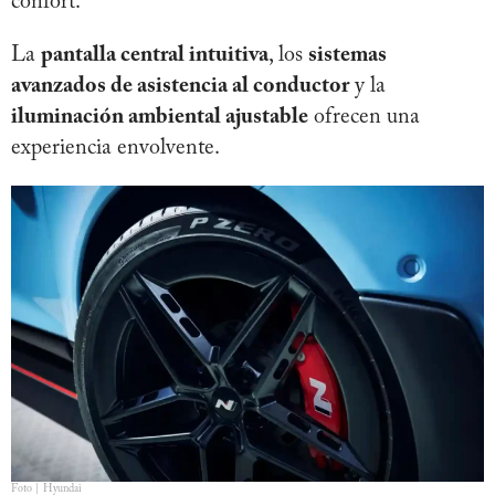
confort.
La
pantalla central intuitiva
, los
sistemas
avanzados de asistencia al conductor
y la
iluminación ambiental ajustable
ofrecen una
experiencia envolvente.
Foto | Hyundai