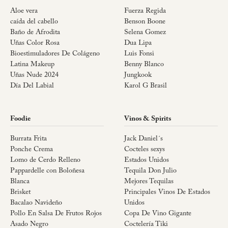
Aloe vera
Fuerza Regida
caída del cabello
Benson Boone
Baño de Afrodita
Selena Gomez
Uñas Color Rosa
Dua Lipa
Bioestimuladores De Colágeno
Luis Fonsi
Latina Makeup
Benny Blanco
Uñas Nude 2024
Jungkook
Día Del Labial
Karol G Brasil
Foodie
Vinos & Spirits
Burrata Frita
Jack Daniel´s
Ponche Crema
Cocteles sexys
Lomo de Cerdo Relleno
Estados Unidos
Pappardelle con Boloñesa
Tequila Don Julio
Blanca
Mejores Tequilas
Brisket
Principales Vinos De Estados
Bacalao Navideño
Unidos
Pollo En Salsa De Frutos Rojos
Copa De Vino Gigante
Asado Negro
Coctelería Tiki