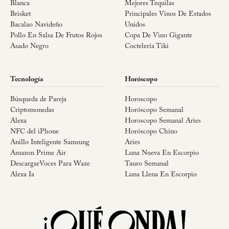
Blanca
Mejores Tequilas
Brisket
Principales Vinos De Estados
Bacalao Navideño
Unidos
Pollo En Salsa De Frutos Rojos
Copa De Vino Gigante
Asado Negro
Coctelería Tiki
Tecnología
Horóscopo
Búsqueda de Pareja
Horoscopo
Criptomonedas
Horóscopo Semanal
Alexa
Horoscopo Semanal Aries
NFC del iPhone
Horóscopo Chino
Anillo Inteligente Samsung
Aries
Amazon Prime Air
Luna Nueva En Escorpio
DescargarVoces Para Waze
Tauro Semanal
Alexa Ia
Luna Llena En Escorpio