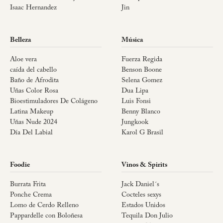
Isaac Hernandez
Jin
Belleza
Música
Aloe vera
Fuerza Regida
caída del cabello
Benson Boone
Baño de Afrodita
Selena Gomez
Uñas Color Rosa
Dua Lipa
Bioestimuladores De Colágeno
Luis Fonsi
Latina Makeup
Benny Blanco
Uñas Nude 2024
Jungkook
Día Del Labial
Karol G Brasil
Foodie
Vinos & Spirits
Burrata Frita
Jack Daniel´s
Ponche Crema
Cocteles sexys
Lomo de Cerdo Relleno
Estados Unidos
Pappardelle con Boloñesa
Tequila Don Julio