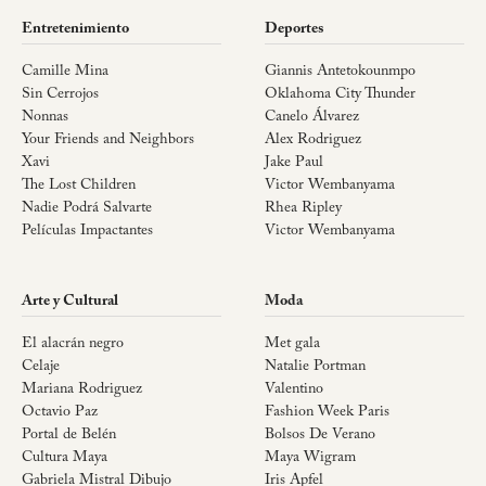
Entretenimiento
Deportes
Camille Mina
Giannis Antetokounmpo
Sin Cerrojos
Oklahoma City Thunder
Nonnas
Canelo Álvarez
Your Friends and Neighbors
Alex Rodriguez
Xavi
Jake Paul
The Lost Children
Victor Wembanyama
Nadie Podrá Salvarte
Rhea Ripley
Películas Impactantes
Victor Wembanyama
Arte y Cultural
Moda
El alacrán negro
Met gala
Celaje
Natalie Portman
Mariana Rodriguez
Valentino
Octavio Paz
Fashion Week Paris
Portal de Belén
Bolsos De Verano
Cultura Maya
Maya Wigram
Gabriela Mistral Dibujo
Iris Apfel