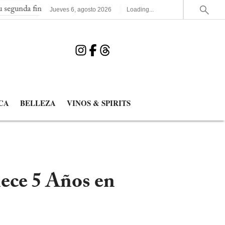
 consecutiva del Mundial
España elimina a Francia y jugará la 
Jueves
6
,
agosto
2026
Loading...
CA
BELLEZA
VINOS & SPIRITS
nece 5 Años en