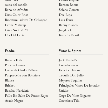
Aloe vera
Fuerza Regida
caída del cabello
Benson Boone
Baño de Afrodita
Selena Gomez
Uñas Color Rosa
Dua Lipa
Bioestimuladores De Colágeno
Luis Fonsi
Latina Makeup
Benny Blanco
Uñas Nude 2024
Jungkook
Día Del Labial
Karol G Brasil
Foodie
Vinos & Spirits
Burrata Frita
Jack Daniel´s
Ponche Crema
Cocteles sexys
Lomo de Cerdo Relleno
Estados Unidos
Pappardelle con Boloñesa
Tequila Don Julio
Blanca
Mejores Tequilas
Brisket
Principales Vinos De Estados
Bacalao Navideño
Unidos
Pollo En Salsa De Frutos Rojos
Copa De Vino Gigante
Asado Negro
Coctelería Tiki