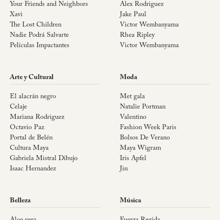
Your Friends and Neighbors
Alex Rodriguez
Xavi
Jake Paul
The Lost Children
Victor Wembanyama
Nadie Podrá Salvarte
Rhea Ripley
Películas Impactantes
Victor Wembanyama
Arte y Cultural
Moda
El alacrán negro
Met gala
Celaje
Natalie Portman
Mariana Rodriguez
Valentino
Octavio Paz
Fashion Week Paris
Portal de Belén
Bolsos De Verano
Cultura Maya
Maya Wigram
Gabriela Mistral Dibujo
Iris Apfel
Isaac Hernandez
Jin
Belleza
Música