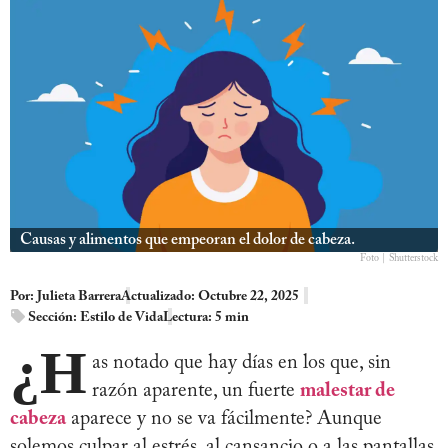
Causas y alimentos que empeoran el dolor de cabeza.
Foto | Shutterstock
Por:
Julieta Barrera
Actualizado: Octubre 22, 2025
Sección:
Estilo de Vida
Lectura: 5 min
¿H
as notado que hay días en los que, sin
razón aparente, un fuerte
malestar de
cabeza
aparece y no se va fácilmente? Aunque
solemos culpar al estrés, al cansancio o a las pantallas,