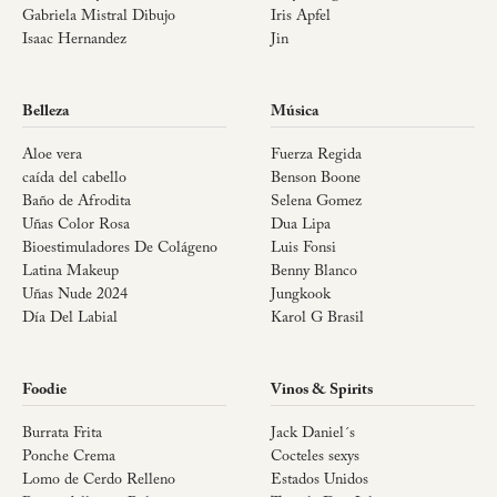
Gabriela Mistral Dibujo
Iris Apfel
Isaac Hernandez
Jin
Belleza
Música
Aloe vera
Fuerza Regida
caída del cabello
Benson Boone
Baño de Afrodita
Selena Gomez
Uñas Color Rosa
Dua Lipa
Bioestimuladores De Colágeno
Luis Fonsi
Latina Makeup
Benny Blanco
Uñas Nude 2024
Jungkook
Día Del Labial
Karol G Brasil
Foodie
Vinos & Spirits
Burrata Frita
Jack Daniel´s
Ponche Crema
Cocteles sexys
Lomo de Cerdo Relleno
Estados Unidos