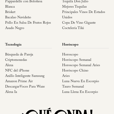
Pappardelle con Boloñesa
Tequila Don Julio
Blanca
Mejores Tequilas
Brisket
Principales Vinos De Estados
Bacalao Navideño
Unidos
Pollo En Salsa De Frutos Rojos
Copa De Vino Gigante
Asado Negro
Coctelería Tiki
Tecnología
Horóscopo
Búsqueda de Pareja
Horoscopo
Criptomonedas
Horóscopo Semanal
Alexa
Horoscopo Semanal Aries
NFC del iPhone
Horóscopo Chino
Anillo Inteligente Samsung
Aries
Amazon Prime Air
Luna Nueva En Escorpio
DescargarVoces Para Waze
Tauro Semanal
Alexa Ia
Luna Llena En Escorpio