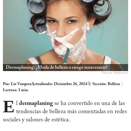
Dermaplaning: ¿Moda de belleza o riesgo innecesario?
Foto por: Shutterstock
Por:
Liz Vazquez
Actualizado: Diciembre 26, 2024
Sección:
Belleza
Lectura: 3 min
E
l
dermaplaning
se ha convertido en una de las
tendencias de belleza más comentadas en redes
sociales y salones de estética.