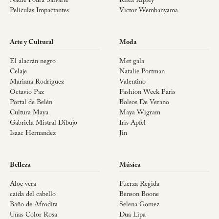
Nadie Podrá Salvarte
Rhea Ripley
Películas Impactantes
Victor Wembanyama
Arte y Cultural
Moda
El alacrán negro
Met gala
Celaje
Natalie Portman
Mariana Rodriguez
Valentino
Octavio Paz
Fashion Week Paris
Portal de Belén
Bolsos De Verano
Cultura Maya
Maya Wigram
Gabriela Mistral Dibujo
Iris Apfel
Isaac Hernandez
Jin
Belleza
Música
Aloe vera
Fuerza Regida
caída del cabello
Benson Boone
Baño de Afrodita
Selena Gomez
Uñas Color Rosa
Dua Lipa