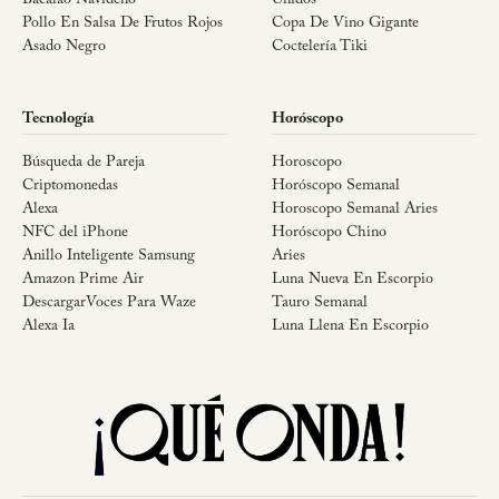
Bacalao Navideño
Unidos
Pollo En Salsa De Frutos Rojos
Copa De Vino Gigante
Asado Negro
Coctelería Tiki
Tecnología
Horóscopo
Búsqueda de Pareja
Horoscopo
Criptomonedas
Horóscopo Semanal
Alexa
Horoscopo Semanal Aries
NFC del iPhone
Horóscopo Chino
Anillo Inteligente Samsung
Aries
Amazon Prime Air
Luna Nueva En Escorpio
DescargarVoces Para Waze
Tauro Semanal
Alexa Ia
Luna Llena En Escorpio