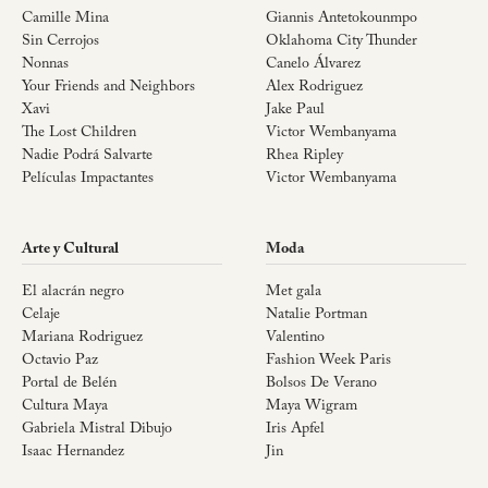
Camille Mina
Giannis Antetokounmpo
Sin Cerrojos
Oklahoma City Thunder
Nonnas
Canelo Álvarez
Your Friends and Neighbors
Alex Rodriguez
Xavi
Jake Paul
The Lost Children
Victor Wembanyama
Nadie Podrá Salvarte
Rhea Ripley
Películas Impactantes
Victor Wembanyama
Arte y Cultural
Moda
El alacrán negro
Met gala
Celaje
Natalie Portman
Mariana Rodriguez
Valentino
Octavio Paz
Fashion Week Paris
Portal de Belén
Bolsos De Verano
Cultura Maya
Maya Wigram
Gabriela Mistral Dibujo
Iris Apfel
Isaac Hernandez
Jin