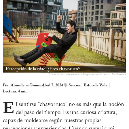
Percepción de la edad: ¿Eres chavoruco?
Nos sentimos más jóvenes de lo que somos. Foto por: Shutterstock
Por:
Almudena Gomez
Abril 7, 2024
Sección:
Estilo de Vida
Lectura: 4 min
E
l sentirse "chavorruco" no es más que la noción
del paso del tiempo. Es una curiosa criatura,
capaz de moldearse según nuestras propias
percepciones y experiencias. Cuando sugerí a mi