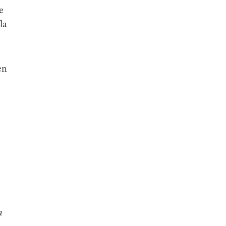
e
la
en
a