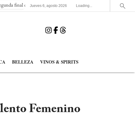
nal consecutiva del Mundial
España elimina a Francia y jugará 
Jueves
6
,
agosto
2026
Loading...
CA
BELLEZA
VINOS & SPIRITS
alento Femenino