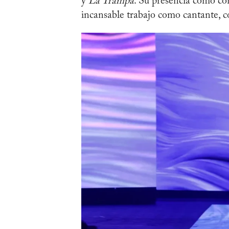
y
La Trampa
. Su presencia como co
incansable trabajo como cantante, c