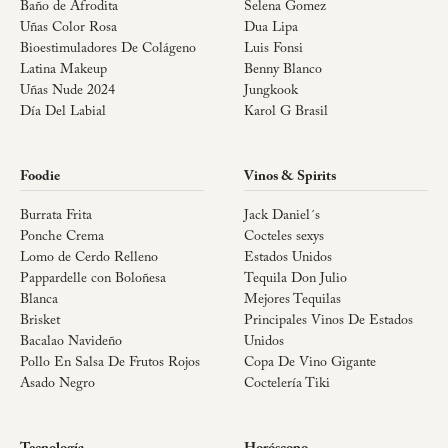
Baño de Afrodita
Selena Gomez
Uñas Color Rosa
Dua Lipa
Bioestimuladores De Colágeno
Luis Fonsi
Latina Makeup
Benny Blanco
Uñas Nude 2024
Jungkook
Día Del Labial
Karol G Brasil
Foodie
Vinos & Spirits
Burrata Frita
Jack Daniel´s
Ponche Crema
Cocteles sexys
Lomo de Cerdo Relleno
Estados Unidos
Pappardelle con Boloñesa
Tequila Don Julio
Blanca
Mejores Tequilas
Brisket
Principales Vinos De Estados
Bacalao Navideño
Unidos
Pollo En Salsa De Frutos Rojos
Copa De Vino Gigante
Asado Negro
Coctelería Tiki