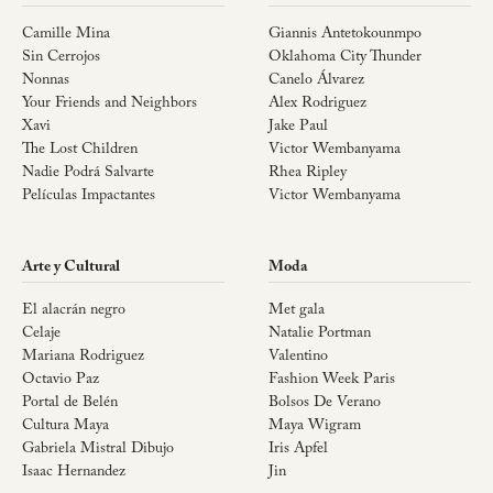
Camille Mina
Giannis Antetokounmpo
Sin Cerrojos
Oklahoma City Thunder
Nonnas
Canelo Álvarez
Your Friends and Neighbors
Alex Rodriguez
Xavi
Jake Paul
The Lost Children
Victor Wembanyama
Nadie Podrá Salvarte
Rhea Ripley
Películas Impactantes
Victor Wembanyama
Arte y Cultural
Moda
El alacrán negro
Met gala
Celaje
Natalie Portman
Mariana Rodriguez
Valentino
Octavio Paz
Fashion Week Paris
Portal de Belén
Bolsos De Verano
Cultura Maya
Maya Wigram
Gabriela Mistral Dibujo
Iris Apfel
Isaac Hernandez
Jin