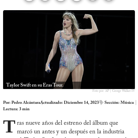
Taylor Swift en su Eras Tour.
Foto por: AP | George Walker IV
Por:
Pedro Alcántara
Actualizado: Diciembre 14, 2023
Sección:
Música
Lectura: 3 min
T
ras nueve años del estreno del álbum que
marcó un antes y un después en la industria