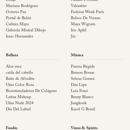
Celaje
Natalie Portman
Mariana Rodriguez
Valentino
Octavio Paz
Fashion Week Paris
Portal de Belén
Bolsos De Verano
Cultura Maya
Maya Wigram
Gabriela Mistral Dibujo
Iris Apfel
Isaac Hernandez
Jin
Belleza
Música
Aloe vera
Fuerza Regida
caída del cabello
Benson Boone
Baño de Afrodita
Selena Gomez
Uñas Color Rosa
Dua Lipa
Bioestimuladores De Colágeno
Luis Fonsi
Latina Makeup
Benny Blanco
Uñas Nude 2024
Jungkook
Día Del Labial
Karol G Brasil
Foodie
Vinos & Spirits