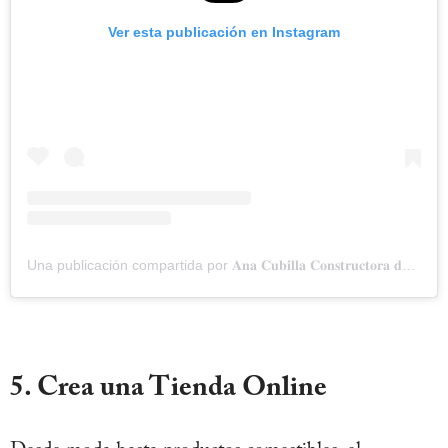
Ver esta publicación en Instagram
Una publicación compartida por 𝐀𝐧𝐚 𝐂𝐮𝐛𝐢𝐥𝐥𝐚 𝐂𝐨𝐧𝐬𝐭𝐫𝐮𝐜𝐭𝐨𝐫𝐚 𝐝𝐞 𝐌𝐚𝐫𝐜𝐚 𝐏𝐞𝐫𝐬𝐨𝐧𝐚𝐥 (@ana_cubilla_)
5. Crea una Tienda Online