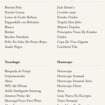
Burrata Frita
Jack Daniel´s
Ponche Crema
Cocteles sexys
Lomo de Cerdo Relleno
Estados Unidos
Pappardelle con Boloñesa
Tequila Don Julio
Blanca
Mejores Tequilas
Brisket
Principales Vinos De Estados
Bacalao Navideño
Unidos
Pollo En Salsa De Frutos Rojos
Copa De Vino Gigante
Asado Negro
Coctelería Tiki
Tecnología
Horóscopo
Búsqueda de Pareja
Horoscopo
Criptomonedas
Horóscopo Semanal
Alexa
Horoscopo Semanal Aries
NFC del iPhone
Horóscopo Chino
Anillo Inteligente Samsung
Aries
Amazon Prime Air
Luna Nueva En Escorpio
DescargarVoces Para Waze
Tauro Semanal