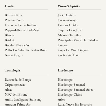
Foodie
Vinos & Spirits
Burrata Frita
Jack Daniel´s
Ponche Crema
Cocteles sexys
Lomo de Cerdo Relleno
Estados Unidos
Pappardelle con Boloñesa
Tequila Don Julio
Blanca
Mejores Tequilas
Brisket
Principales Vinos De Estados
Bacalao Navideño
Unidos
Pollo En Salsa De Frutos Rojos
Copa De Vino Gigante
Asado Negro
Coctelería Tiki
Tecnología
Horóscopo
Búsqueda de Pareja
Horoscopo
Criptomonedas
Horóscopo Semanal
Alexa
Horoscopo Semanal Aries
NFC del iPhone
Horóscopo Chino
Anillo Inteligente Samsung
Aries
Amazon Prime Air
Luna Nueva En Escorpio