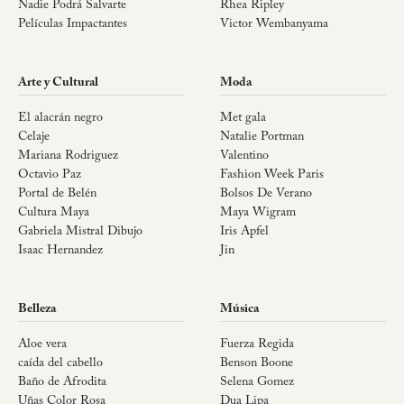
Nadie Podrá Salvarte
Rhea Ripley
Películas Impactantes
Victor Wembanyama
Arte y Cultural
Moda
El alacrán negro
Met gala
Celaje
Natalie Portman
Mariana Rodriguez
Valentino
Octavio Paz
Fashion Week Paris
Portal de Belén
Bolsos De Verano
Cultura Maya
Maya Wigram
Gabriela Mistral Dibujo
Iris Apfel
Isaac Hernandez
Jin
Belleza
Música
Aloe vera
Fuerza Regida
caída del cabello
Benson Boone
Baño de Afrodita
Selena Gomez
Uñas Color Rosa
Dua Lipa