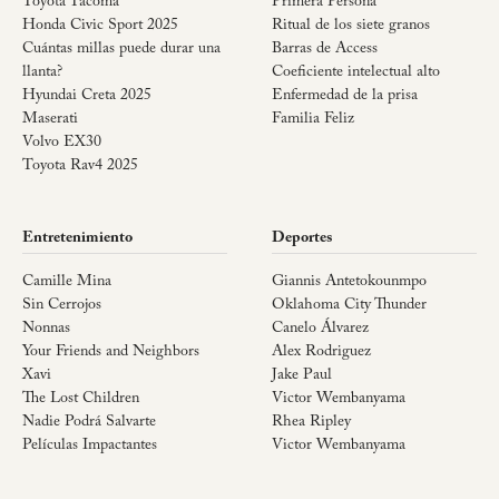
Toyota Tacoma
Primera Persona
Honda Civic Sport 2025
Ritual de los siete granos
Cuántas millas puede durar una
Barras de Access
llanta?
Coeficiente intelectual alto
Hyundai Creta 2025
Enfermedad de la prisa
Maserati
Familia Feliz
Volvo EX30
Toyota Rav4 2025
Entretenimiento
Deportes
Camille Mina
Giannis Antetokounmpo
Sin Cerrojos
Oklahoma City Thunder
Nonnas
Canelo Álvarez
Your Friends and Neighbors
Alex Rodriguez
Xavi
Jake Paul
The Lost Children
Victor Wembanyama
Nadie Podrá Salvarte
Rhea Ripley
Películas Impactantes
Victor Wembanyama