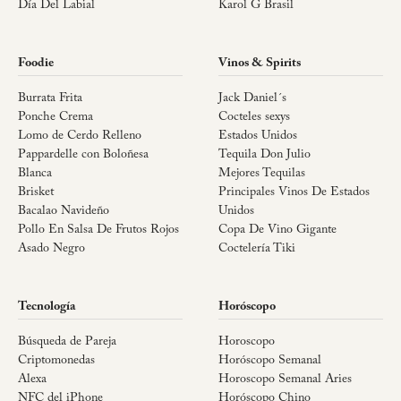
Día Del Labial
Karol G Brasil
Foodie
Vinos & Spirits
Burrata Frita
Jack Daniel´s
Ponche Crema
Cocteles sexys
Lomo de Cerdo Relleno
Estados Unidos
Pappardelle con Boloñesa
Tequila Don Julio
Blanca
Mejores Tequilas
Brisket
Principales Vinos De Estados
Bacalao Navideño
Unidos
Pollo En Salsa De Frutos Rojos
Copa De Vino Gigante
Asado Negro
Coctelería Tiki
Tecnología
Horóscopo
Búsqueda de Pareja
Horoscopo
Criptomonedas
Horóscopo Semanal
Alexa
Horoscopo Semanal Aries
NFC del iPhone
Horóscopo Chino