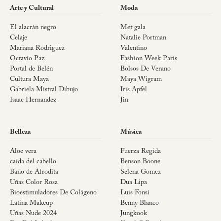
Arte y Cultural
Moda
El alacrán negro
Met gala
Celaje
Natalie Portman
Mariana Rodriguez
Valentino
Octavio Paz
Fashion Week Paris
Portal de Belén
Bolsos De Verano
Cultura Maya
Maya Wigram
Gabriela Mistral Dibujo
Iris Apfel
Isaac Hernandez
Jin
Belleza
Música
Aloe vera
Fuerza Regida
caída del cabello
Benson Boone
Baño de Afrodita
Selena Gomez
Uñas Color Rosa
Dua Lipa
Bioestimuladores De Colágeno
Luis Fonsi
Latina Makeup
Benny Blanco
Uñas Nude 2024
Jungkook