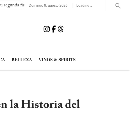
final consecutiva del Mundial
España elimina a Francia y jugar
Domingo
9
,
agosto
2026
Loading...
CA
BELLEZA
VINOS & SPIRITS
 la Historia del