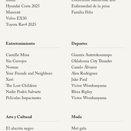
llanta?
Coeficiente intelectual alto
Hyundai Creta 2025
Enfermedad de la prisa
Maserati
Familia Feliz
Volvo EX30
Toyota Rav4 2025
Entretenimiento
Deportes
Camille Mina
Giannis Antetokounmpo
Sin Cerrojos
Oklahoma City Thunder
Nonnas
Canelo Álvarez
Your Friends and Neighbors
Alex Rodriguez
Xavi
Jake Paul
The Lost Children
Victor Wembanyama
Nadie Podrá Salvarte
Rhea Ripley
Películas Impactantes
Victor Wembanyama
Arte y Cultural
Moda
El alacrán negro
Met gala