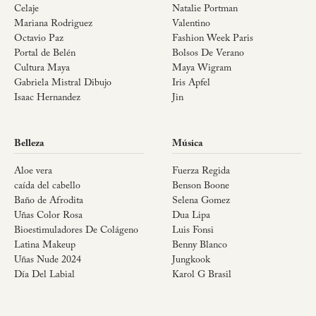
Celaje
Natalie Portman
Mariana Rodriguez
Valentino
Octavio Paz
Fashion Week Paris
Portal de Belén
Bolsos De Verano
Cultura Maya
Maya Wigram
Gabriela Mistral Dibujo
Iris Apfel
Isaac Hernandez
Jin
Belleza
Música
Aloe vera
Fuerza Regida
caída del cabello
Benson Boone
Baño de Afrodita
Selena Gomez
Uñas Color Rosa
Dua Lipa
Bioestimuladores De Colágeno
Luis Fonsi
Latina Makeup
Benny Blanco
Uñas Nude 2024
Jungkook
Día Del Labial
Karol G Brasil