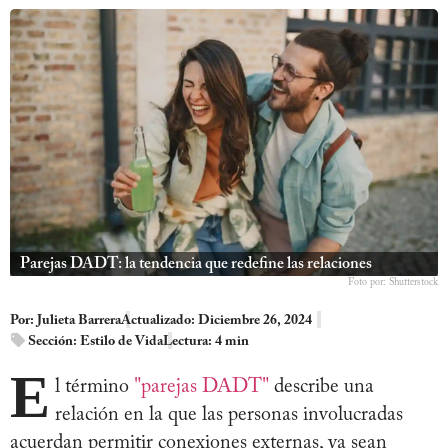
Parejas DADT: la tendencia que redefine las relaciones
Foto por: Shutterstock
Por:
Julieta Barrera
Actualizado: Diciembre 26, 2024
Sección:
Estilo de Vida
Lectura: 4 min
E
l término
"parejas DADT"
describe una
relación en la que las personas involucradas
acuerdan permitir conexiones externas, ya sean