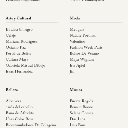
Películas Impactantes
Victor Wembanyama
Arte y Cultural
Moda
El alacrán negro
Met gala
Celaje
Natalie Portman
Mariana Rodriguez
Valentino
Octavio Paz
Fashion Week Paris
Portal de Belén
Bolsos De Verano
Cultura Maya
Maya Wigram
Gabriela Mistral Dibujo
Iris Apfel
Isaac Hernandez
Jin
Belleza
Música
Aloe vera
Fuerza Regida
caída del cabello
Benson Boone
Baño de Afrodita
Selena Gomez
Uñas Color Rosa
Dua Lipa
Bioestimuladores De Colágeno
Luis Fonsi