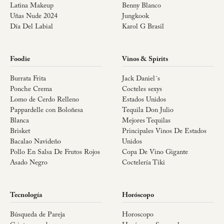
Latina Makeup
Benny Blanco
Uñas Nude 2024
Jungkook
Día Del Labial
Karol G Brasil
Foodie
Vinos & Spirits
Burrata Frita
Jack Daniel´s
Ponche Crema
Cocteles sexys
Lomo de Cerdo Relleno
Estados Unidos
Pappardelle con Boloñesa
Tequila Don Julio
Blanca
Mejores Tequilas
Brisket
Principales Vinos De Estados
Bacalao Navideño
Unidos
Pollo En Salsa De Frutos Rojos
Copa De Vino Gigante
Asado Negro
Coctelería Tiki
Tecnología
Horóscopo
Búsqueda de Pareja
Horoscopo