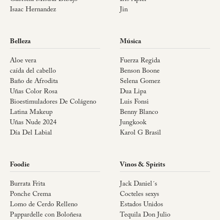
Isaac Hernandez
Jin
Belleza
Música
Aloe vera
Fuerza Regida
caída del cabello
Benson Boone
Baño de Afrodita
Selena Gomez
Uñas Color Rosa
Dua Lipa
Bioestimuladores De Colágeno
Luis Fonsi
Latina Makeup
Benny Blanco
Uñas Nude 2024
Jungkook
Día Del Labial
Karol G Brasil
Foodie
Vinos & Spirits
Burrata Frita
Jack Daniel´s
Ponche Crema
Cocteles sexys
Lomo de Cerdo Relleno
Estados Unidos
Pappardelle con Boloñesa
Tequila Don Julio