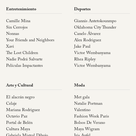
Entretenimiento
Deportes
Camille Mina
Giannis Antetokounmpo
Sin Cerrojos
Oklahoma City Thunder
Nonnas
Canelo Álvarez
Your Friends and Neighbors
Alex Rodriguez
Xavi
Jake Paul
The Lost Children
Victor Wembanyama
Nadie Podrá Salvarte
Rhea Ripley
Películas Impactantes
Victor Wembanyama
Arte y Cultural
Moda
El alacrán negro
Met gala
Celaje
Natalie Portman
Mariana Rodriguez
Valentino
Octavio Paz
Fashion Week Paris
Portal de Belén
Bolsos De Verano
Cultura Maya
Maya Wigram
Gabriela Mistral Dibujo
Iris Apfel