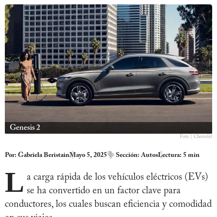
Genesis 2
Foto | Chevrolet
Por:
Gabriela Beristain
Mayo 5, 2025
Sección:
Autos
Lectura: 5 min
L
a carga rápida de los vehículos eléctricos (EVs)
se ha convertido en un factor clave para
conductores, los cuales buscan eficiencia y comodidad