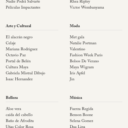
Nadie Podrá Salvarte
Rhea Ripley
Películas Impactantes
Victor Wembanyama
Arte y Cultural
Moda
El alacrán negro
Met gala
Celaje
Natalie Portman
Mariana Rodriguez
Valentino
Octavio Paz
Fashion Week Paris
Portal de Belén
Bolsos De Verano
Cultura Maya
Maya Wigram
Gabriela Mistral Dibujo
Iris Apfel
Isaac Hernandez
Jin
Belleza
Música
Aloe vera
Fuerza Regida
caída del cabello
Benson Boone
Baño de Afrodita
Selena Gomez
Uñas Color Rosa
Dua Lipa