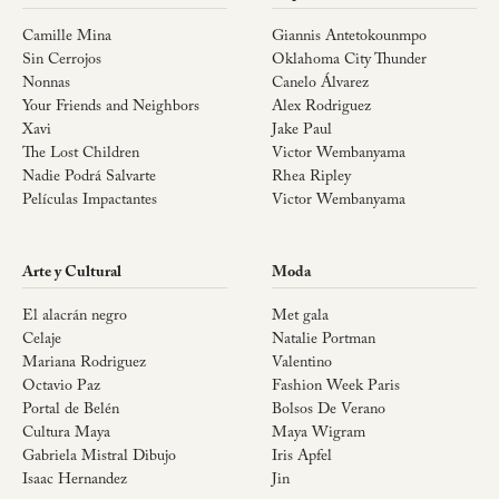
Camille Mina
Giannis Antetokounmpo
Sin Cerrojos
Oklahoma City Thunder
Nonnas
Canelo Álvarez
Your Friends and Neighbors
Alex Rodriguez
Xavi
Jake Paul
The Lost Children
Victor Wembanyama
Nadie Podrá Salvarte
Rhea Ripley
Películas Impactantes
Victor Wembanyama
Arte y Cultural
Moda
El alacrán negro
Met gala
Celaje
Natalie Portman
Mariana Rodriguez
Valentino
Octavio Paz
Fashion Week Paris
Portal de Belén
Bolsos De Verano
Cultura Maya
Maya Wigram
Gabriela Mistral Dibujo
Iris Apfel
Isaac Hernandez
Jin