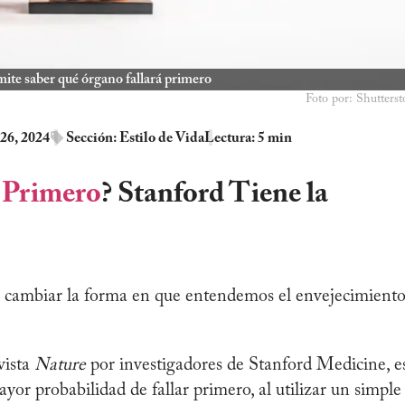
mite saber qué órgano fallará primero
Foto por: Shutterst
26, 2024
Sección:
Estilo de Vida
Lectura: 5 min
 Primero
? Stanford Tiene la
ía cambiar la forma en que entendemos el envejecimiento
vista
Nature
por investigadores de Stanford Medicine, e
yor probabilidad de fallar primero, al utilizar un simple