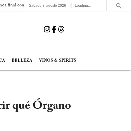
onsecutiva del Mundial
España elimina a Francia y jugará la se
Sábado
8
,
agosto
2026
Loading...
CA
BELLEZA
VINOS & SPIRITS
ir qué Órgano