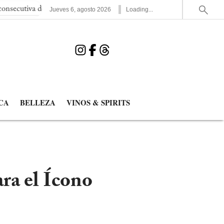
el Mundial
España elimina a Francia y jugará la segunda final 
Jueves
6
,
agosto
2026
Loading...
CA
BELLEZA
VINOS & SPIRITS
ra el Ícono